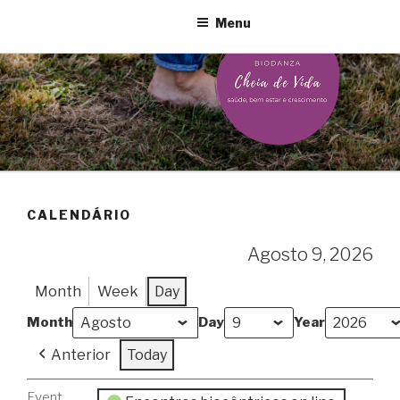
Ir
Menu
o
contido
CALENDÁRIO
Agosto 9, 2026
Month
Week
Day
Month
Day
Year
Anterior
Today
Event